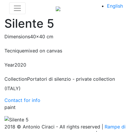
English
Silente 5
Dimensions
40x40 cm
Tecnique
mixed on canvas
Year
2020
Collection
Portatori di silenzio - private collection
(ITALY)
Contact for info
paint
2018 © Antonio Ciraci - All rights reserved |
Rampe di