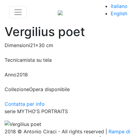
Italiano
English
Vergilius poet
Dimensioni
21x30 cm
Tecnica
mista su tela
Anno
2018
Collezione
Opera disponibile
Contatta per info
serie MYTHO'S PORTRAITS
2018 © Antonio Ciraci - All rights reserved |
Rampe di