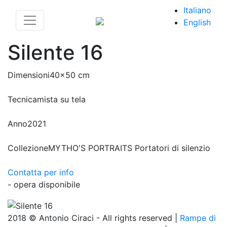
Italiano
English
Silente 16
Dimensioni
40x50 cm
Tecnica
mista su tela
Anno
2021
Collezione
MYTHO'S PORTRAITS Portatori di silenzio
Contatta per info
- opera disponibile
2018 © Antonio Ciraci - All rights reserved |
Rampe di