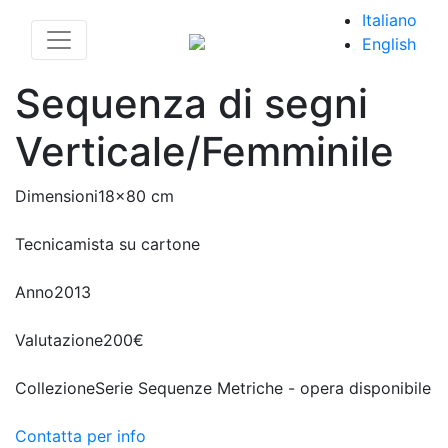
Italiano
English
Sequenza di segni
Verticale/Femminile
Dimensioni
18x80 cm
Tecnica
mista su cartone
Anno
2013
Valutazione
200€
Collezione
Serie Sequenze Metriche - opera disponibile
Contatta per info