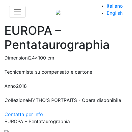
Italiano
English
EUROPA –
Pentataurographia
Dimensioni
24x100 cm
Tecnica
mista su compensato e cartone
Anno
2018
Collezione
MYTHO'S PORTRAITS - Opera disponibile
Contatta per info
EUROPA – Pentataurographia