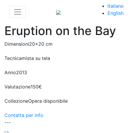
Italiano
English
Eruption on the Bay
Dimensioni
20x20 cm
Tecnica
mista su tela
Anno
2013
Valutazione
150€
Collezione
Opera disponibile
Contatta per info
---